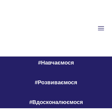
#Навчаємося
#Розвиваємося
#Вдосконалюємося