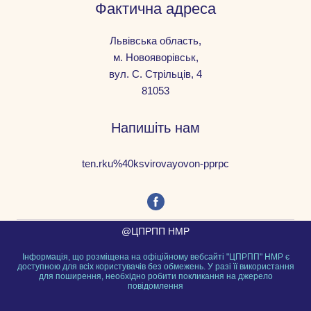
Фактична адреса
Львівська область,
м. Новояворівськ,
вул. С. Стрільців, 4
81053
Напишіть нам
ten.rku%40ksvirovayovon-pprpc
@ЦПРПП НМР
Інформація, що розміщена на офіційному вебсайті "ЦПРПП" НМР є
доступною для всіх користувачів без обмежень. У разі її використання
для поширення, необхідно робити покликання на джерело
повідомлення