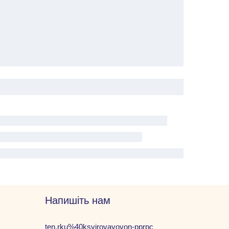
Напишіть нам
ten.rku%40ksvirovayovon-pprpc