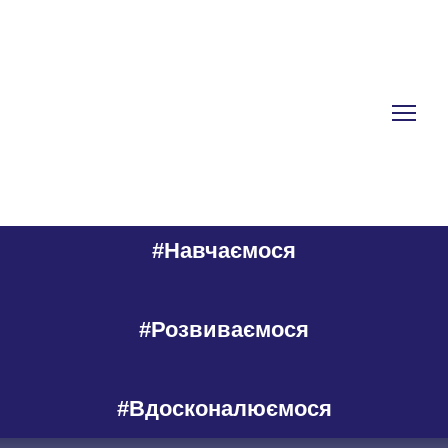
#Навчаємося
#Розвиваємося
#Вдосконалюємося