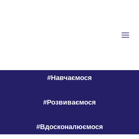
#Навчаємося
#Розвиваємося
#Вдосконалюємося