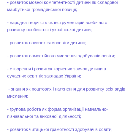
- розвиток мовної компетентності дитини як складової
майбутньої громадянської позиції;
- народна творчість як інструментарій всебічного
розвитку особистості української дитини;
- розвиток навичок самоосвіти дитини;
- розвиток самостійного мислення здобувачів освіти;
- створення і розвиток корисних звичок дитини в
сучасних освітніх закладах України;
- знання як поштових і натхнення для розвитку всіх видів
мислення;
- групова робота як форма організації навчально-
пізнавальної та виховної діяльності;
- розвиток читацької грамотності здобувачів освіти;