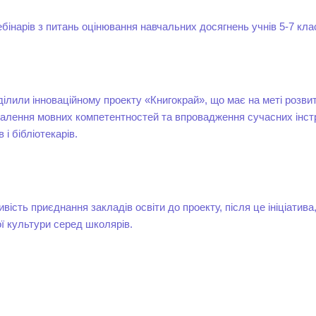
бінарів з питань оцінювання навчальних досягнень учнів 5-7 клас
ілили інноваційному проекту «Книгокрай», що має на меті розви
налення мовних компетентностей та впровадження сучасних інст
 і бібліотекарів.
вість приєднання закладів освіти до проекту, після це ініціатива
ї культури серед школярів.