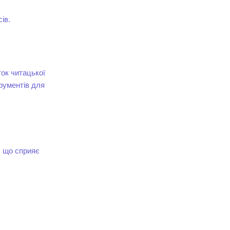
ів.
ток читацької
рументів для
, що сприяє