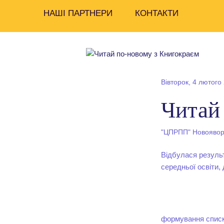
НАШІ ПАРТНЕРИ
КОНТАКТИ
Вівторок, 4 лютого
Читай
"ЦПРПП" Новояворі
Відбулася результ
середньої освіти,
формування спискі