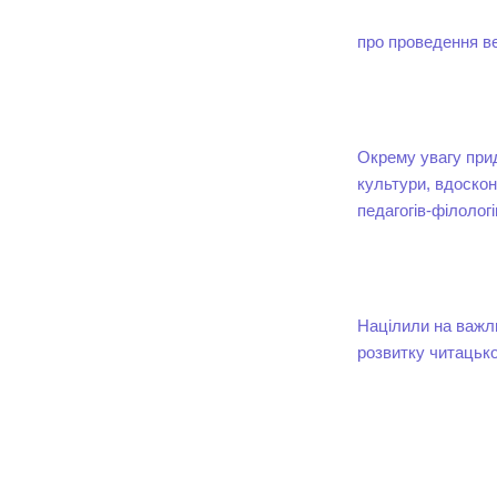
про проведення ве
Окрему увагу прид
культури, вдоско
педагогів-філологів
Націлили на важли
розвитку читацько