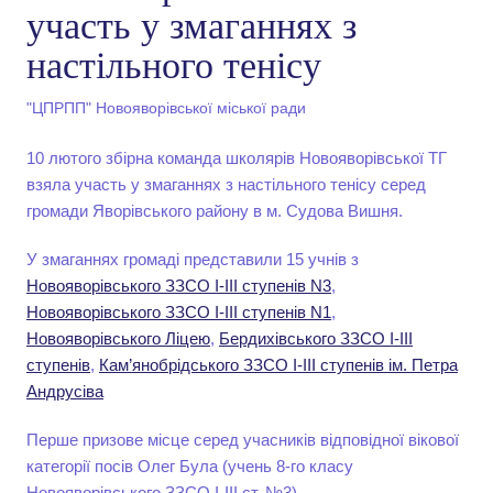
участь у змаганнях з
настільного тенісу
"ЦПРПП" Новояворівської міської ради
10 лютого збірна команда школярів Новояворівської ТГ
взяла участь у змаганнях з настільного тенісу серед
громади Яворівського району в м. Судова Вишня.
У змаганнях громаді представили 15 учнів з
Новояворівського ЗЗСО І-ІІІ ступенів N3
,
Новояворівського ЗЗСО І-ІІІ ступенів N1
,
Новояворівського Ліцею
,
Бердихівського ЗЗСО І-ІІІ
ступенів
,
Кам’янобрідського ЗЗСО І-ІІІ ступенів ім. Петра
Андрусіва
Перше призове місце серед учасників відповідної вікової
категорії посів Олег Була (учень 8-го класу
Новояворівського ЗЗСО І-ІІІ ст. №3).