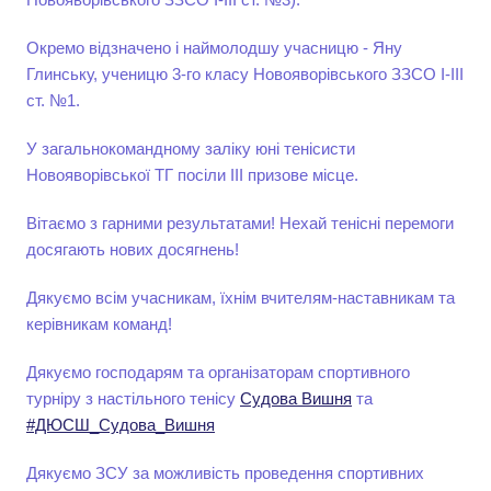
Окремо відзначено і наймолодшу учасницю - Яну
Глинську, ученицю 3-го класу Новояворівського ЗЗСО І-ІІІ
ст. №1.
У загальнокомандному заліку юні тенісисти
Новояворівської ТГ посіли ІІІ призове місце.
Вітаємо з гарними результатами! Нехай тенісні перемоги
досягають нових досягнень!
Дякуємо всім учасникам, їхнім вчителям-наставникам та
керівникам команд!
Дякуємо господарям та організаторам спортивного
турніру з настільного тенісу
Судова Вишня
та
#ДЮСШ_Судова_Вишня
Дякуємо ЗСУ за можливість проведення спортивних