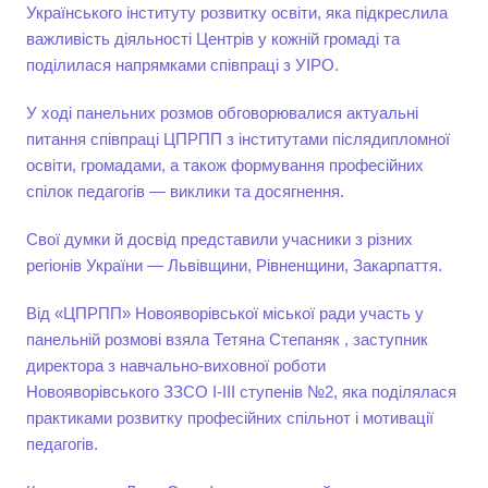
Українського інституту розвитку освіти, яка підкреслила
важливість діяльності Центрів у кожній громаді та
поділилася напрямками співпраці з УІРО.
У ході панельних розмов обговорювалися актуальні
питання співпраці ЦПРПП з інститутами післядипломної
освіти, громадами, а також формування професійних
спілок педагогів — виклики та досягнення.
Свої думки й досвід представили учасники з різних
регіонів України — Львівщини, Рівненщини, Закарпаття.
Від «ЦПРПП» Новояворівської міської ради участь у
панельній розмові взяла Тетяна Степаняк , заступник
директора з навчально-виховної роботи
Новояворівського ЗЗСО І-ІІІ ступенів №2, яка поділялася
практиками розвитку професійних спільнот і мотивації
педагогів.