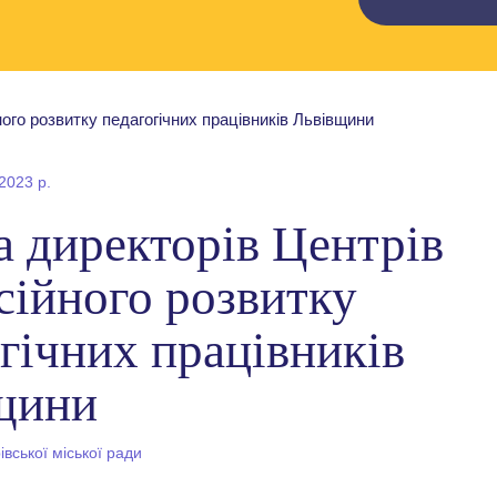
2023 р.
а директорів Центрів
сійного розвитку
гічних працівників
щини
вської міської ради