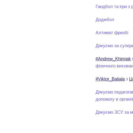
Гандбол та ігри з
Доджбол
Алтимат фризбі
Дякуємо за супер
#Andrew_Khimiak
фізичного вихова
#Viktor_Batiala
з
Ц
Дякуємо педагогам
допомогу в організа
Дякуємо ЗСУ за м