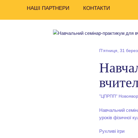
НАШІ ПАРТНЕРИ
КОНТАКТИ
Пʼятниця, 31 берез
Навча
вчител
"ЦПРПП" Новояворі
Навчальний семін
уроків фізичної к
Рухливі ігри