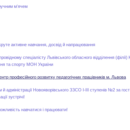
 ручним м'ячем
круте активне навчання, досвід й напрацювання
провідному спеціалісту Львівського обласного відділення (філії) 
ння та спорту МОН України
ентр професійного розвитку педагогічних працівників м. Львова
 й адміністрації Новояворівського ЗЗСО І-ІІІ ступенів №2 за гост
ції зустрічі!
ожливість навчатися і працювати!