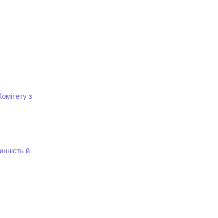
Комітету з
инність й