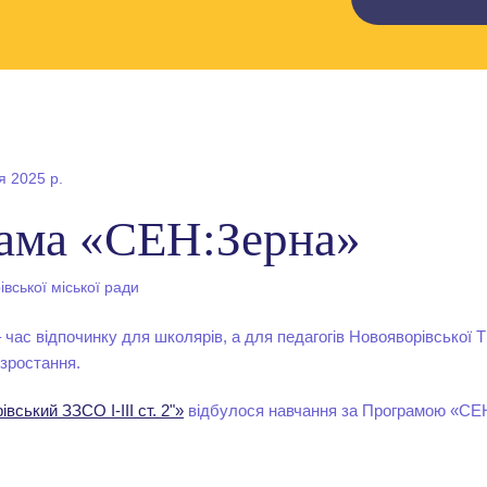
я 2025 р.
ама «СЕН:Зерна»
вської міської ради
– час відпочинку для школярів, а для педагогів Новояворівської 
зростання.
вський ЗЗСО І-ІІІ ст. 2"»
відбулося навчання за Програмою «СЕ