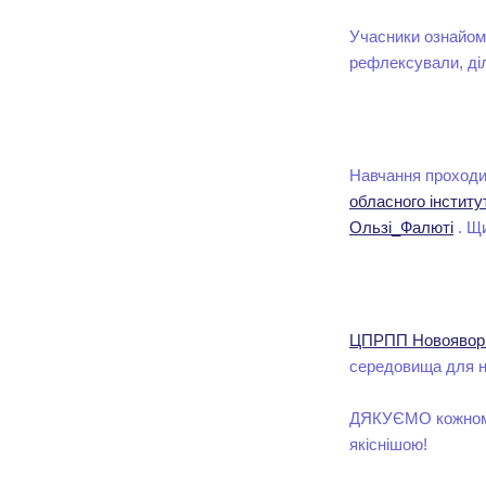
Учасники ознайоми
рефлексували, ді
Навчання проходи
обласного інститу
Ользі_Фалюті
. Щи
ЦПРПП Новояворів
середовища для на
ДЯКУЄМО кожному у
якіснішою!