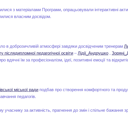
лися з матеріалами Програми, опрацьовували інтерактивні акти
лилися власним досвідом.
ло в доброзичливій атмосфері завдяки досвідченим тренерам
Л
ту післядипломної педагогічної освіти
–
Лідії_Андрушко
,
Зоряні_
ро вдячні їм за професіоналізм, ідеї, позитивні емоції та відкриті
ської міської ради
подбав про створення комфортного та проду
вчання педагогів.
часнику за активність, прагнення до змін і спільне бажання зр