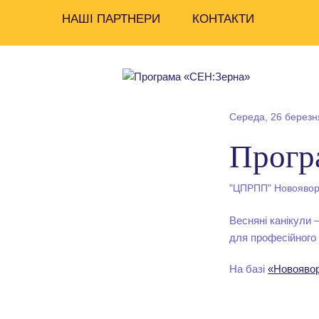
НАШІ ПАРТНЕРИ
КОНТАКТИ
Середа, 26 березн
Прогр
"ЦПРПП" Новояворі
Весняні канікули 
для професійного 
На базі
«Новояворі