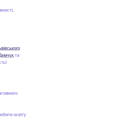
вності,
ьвівського
Демчук
та
сть!
ктивного
обити освіту