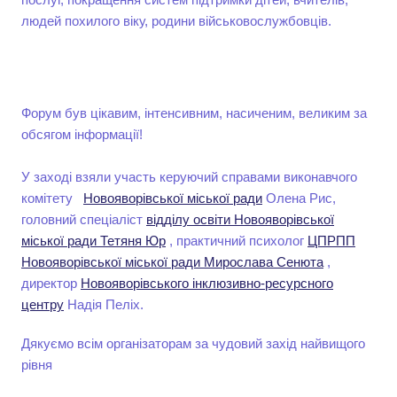
людей похилого віку, родини військовослужбовців.
Форум був цікавим, інтенсивним, насиченим, великим за
обсягом інформації!
У заході взяли участь керуючий справами виконавчого
комітету
Новояворівської міської ради
Олена Рис,
головний спеціаліст
відділу освіти Новояворівської
міської ради
Тетяня Юр
, практичний психолог
ЦПРПП
Новояворівської міської ради
Мирослава Сенюта
,
директор
Новояворівського інклюзивно-ресурсного
центру
Надія Пеліх.
Дякуємо всім організаторам за чудовий захід найвищого
рівня