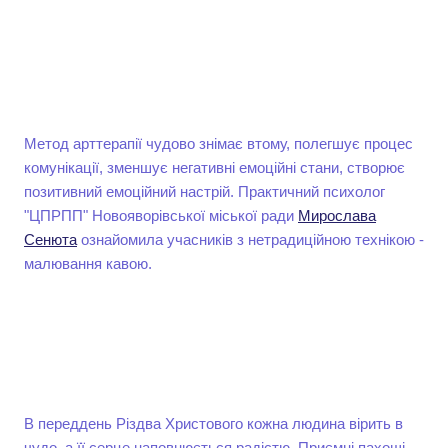
Метод арттерапії чудово знімає втому, полегшує процес
комунікації, зменшує негативні емоційні стани, створює
позитивний емоційний настрій. Практичний психолог
"ЦПРПП" Новояворівської міської ради
Мирослава
Сенюта
ознайомила учасників з нетрадиційною технікою -
малювання кавою.
В переддень Різдва Христового кожна людина вірить в
чудо, а її серце наповнюється радістю. Приємні пахощі