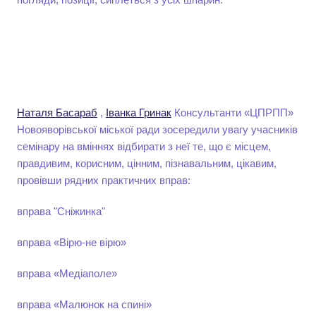
Наталя Басараб
,
Іванка Гринак
Консультанти «ЦПРПП»
Новояворівської міської ради зосередили увагу учасників
семінару на вміннях відбирати з неї те, що є місцем,
правдивим, корисним, цінним, пізнавальним, цікавим,
провівши рядних практичних вправ:
вправа "Сніжинка"
вправа «Вірю-не вірю»
вправа «Медіаполе»
вправа «Малюнок на спині»