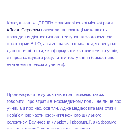
Консультант «ЦПРПП» Новояворівської міської ради
#Леся_Серафим
показала на практиці можливість
проведення діагностичного тестування за допомогою
платформи ВШО, а саме: навела приклади, як випускні
діагностичні тести, як сформувати звіт вчителя та учнів,
як проаналізувати результати тестування (самостійно
вчителем та разом з учнями).
Продовжуючи тему освітніх втрат, можемо також
говорити і про втрати в інфомедійному полі. І не лише про
учнів, а й про нас, освітян. Адже медіаосвіта має стати
невід'ємною частиною життя кожного шкільного
колективу. Величезна кількість інформації, яка формує
погляди, позиції, сиплеться з усіх шпарин.