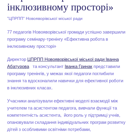
інклюзивному просторі»
"ЦПРПП" Новояворівської міської ради
77 педагогів Новояворівської громади успішно завершили
програму семінару-тренінгу «Ефективна робота в
інклюзивному просторі»
Директор
ЦПРПП Новояворівської міської ради
Іванна
Абатурова
та консультант
Іванка Гринак
представили
програму тренінгів, у межах якої педагоги поглибили
знання та вдосконалили навички для ефективної роботи
в інклюзивних класах.
Учасники аналізували ефективні моделі взаємодії між
учителем та асистентом педагога, вивчали функції та
компетентність асистента, його роль у підтримці учнів,
опановували складання індивідуальних програм розвитку
дітей з особливими освітніми потребами,