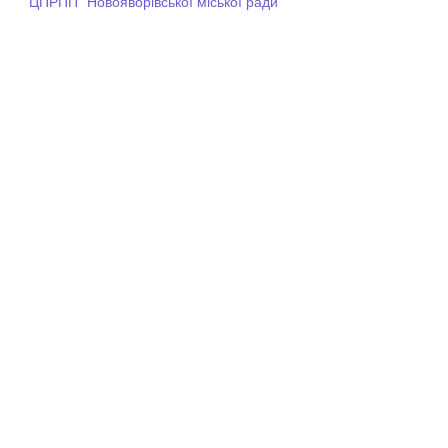
"ЦПРПП" Новояворівської міської ради