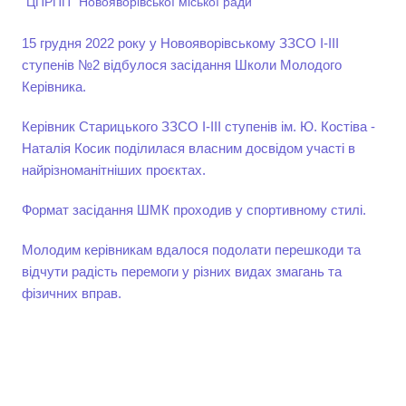
"ЦПРПП" Новояворівської міської ради
15 грудня 2022 року у Новояворівському ЗЗСО І-ІІІ
ступенів №2 відбулося засідання Школи Молодого
Керівника.
Керівник Старицького ЗЗСО І-ІІІ ступенів ім. Ю. Костіва -
Наталія Косик поділилася власним досвідом участі в
найрізноманітніших проєктах.
Формат засідання ШМК проходив у спортивному стилі.
Молодим керівникам вдалося подолати перешкоди та
відчути радість перемоги у різних видах змагань та
фізичних вправ.