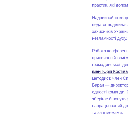
практик, які допо
Надзвичайно звор
педагог поділилася
захисників Украї
незламності духу.
Робота конференці
присвяченій темі 
громадянської іде
імені Юрія Костіва
методист, член Сп
Баран — директорк
єдності команди. 
зберігає й популя
напрацьований досв
та за її межами.