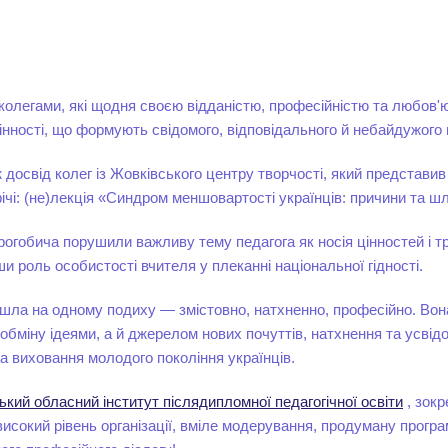
олегами, які щодня своєю відданістю, професійністю та любов'
нності, що формують свідомого, відповідального й небайдужого
 досвід колег із Жовківського центру творчості, який представив
річі: (не)лекція «Синдром меншовартості українців: причини та 
огобича порушили важливу тему педагога як носія цінностей і т
ши роль особистості вчителя у плеканні національної гідності.
шла на одному подиху — змістовно, натхненно, професійно. Во
бміну ідеями, а й джерелом нових почуттів, натхнення та усвід
за виховання молодого покоління українців.
ький обласний інститут післядипломної педагогічної освіти
, зокр
високий рівень організації, вміле модерування, продуману прогр