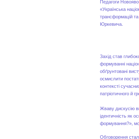
Педагоги Новоявор
«Українська націо
трансформацій та 
Юркевича.
Захід став глибо
формуванні націон
обґрунтовані вист
осмислити постать
контексті сучасни
патріотичного й г
Жваву дискусію в
ідентичність як о
формування?», мо
Обговорення стал