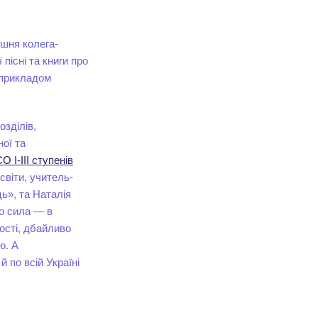
шня колега-
пісні та книги про
 прикладом
озділів,
ої та
 І-ІІІ ступенів
світи, учитель-
ь», та Наталія
що сила — в
ості, дбайливо
ю. А
 по всій Україні