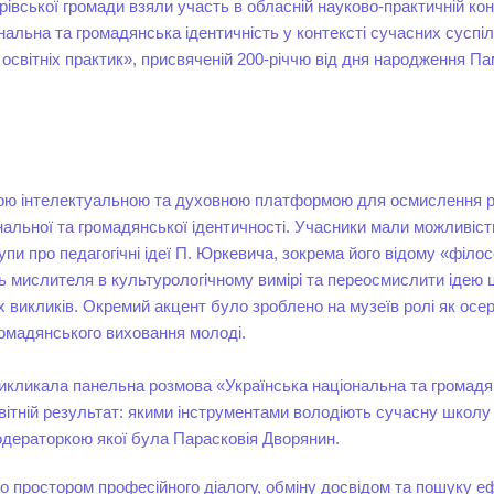
івської громади взяли участь в обласній науково-практичній ко
нальна та громадянська ідентичність у контексті сучасних суспі
освітніх практик», присвяченій 200-річчю від дня народження 
кою інтелектуальною та духовною платформою для осмислення ро
альної та громадянської ідентичності. Учасники мали можливіст
упи про педагогічні ідеї П. Юркевича, зокрема його відому «філо
 мислителя в культурологічному вимірі та переосмислити ідею ц
х викликів. Окремий акцент було зроблено на музеїв ролі як осе
ромадянського виховання молоді.
икликала панельна розмова «Українська національна та громад
світній результат: якими інструментами володіють сучасну школу 
дераторкою якої була Парасковія Дворянин.
о простором професійного діалогу, обміну досвідом та пошуку е