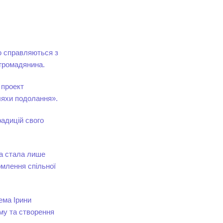
ю справляються з
 громадянина.
 проект
шляхи подолання».
радицій свого
на стала лише
омлення спільної
ема Ірини
аму та створення