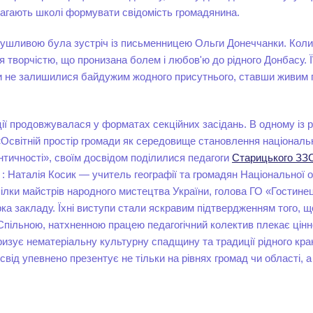
магають школі формувати свідомість громадянина.
ушливою була зустріч із письменницею Ольги Донеччанки. Коли
 творчістю, що пронизана болем і любов'ю до рідного Донбасу. Її 
ни не залишилися байдужим жодного присутнього, ставши живим
ї продовжувалася у форматах секційних засідань. В одному із р
«Освітній простір громади як середовище становлення національн
нтичності», своїм досвідом поділилися педагоги
Старицького ЗЗСО
: Наталія Косик — учитель географії та громадян Національної о
ілки майстрів народного мистецтва України, голова ГО «Гостинец
а закладу. Їхні виступи стали яскравим підтвердженням того, 
Спільною, натхненною працею педагогічний колектив плекає цінн
ризує нематеріальну культурну спадщину та традиції рідного кра
ід упевнено презентує не тільки на рівнях громад чи області, а й