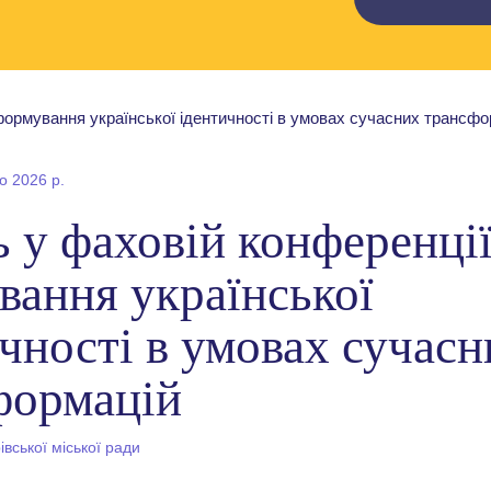
о 2026 р.
 у фаховій конференці
вання української
чності в умовах сучасн
формацій
вської міської ради