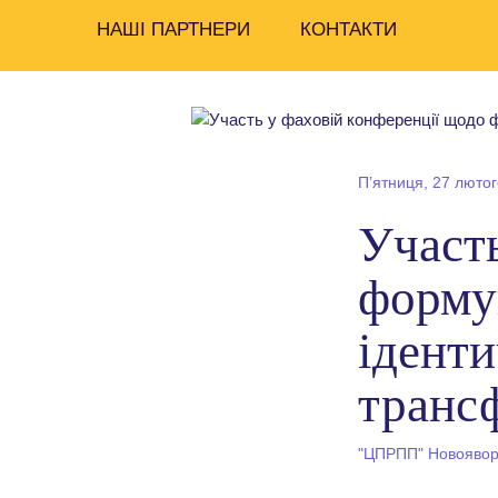
НАШІ ПАРТНЕРИ
КОНТАКТИ
Пʼятниця, 27 лютог
Участь
форму
іденти
транс
"ЦПРПП" Новояворі