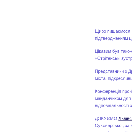
Щиро пишаємося к
підтвердженням ці
Цікавим був також
«Стрітенські зуст
Представники з Др
міста, підкреслив
Конференція прой
майданчиком для о
відповідальності 
ДЯКУЄМО
Львівс
Суховерської, за 