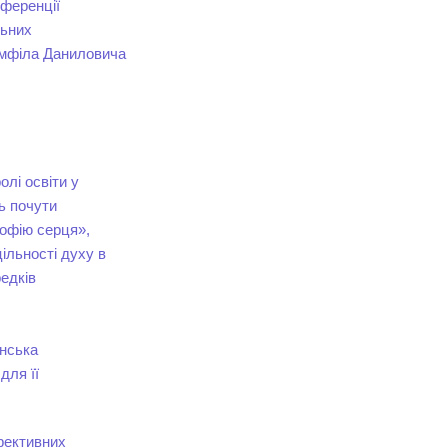
нференції
льних
Памфіла Даниловича
лі освіти у
ь почути
софію серця»,
ільності духу в
редків
янська
для її
фективних