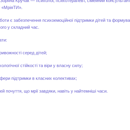
 Зоряна Кручак — психолог, психотерапевт, сімейний консульта
 «МріяТИ».
боти є забезпечення психоемоційної підтримки дітей та формув
ого у складний час.
ати:
тривожності серед дітей;
логічної стійкості та віри у власну силу;
фери підтримки в класних колективах;
ей почуття, що мрії завдяки, навіть у найтемніші часи.