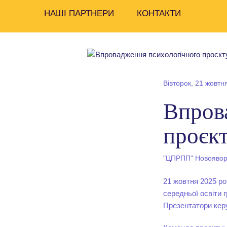
НАШІ ПАРТНЕРИ
КОНТАКТИ
Вівторок, 21 жовтн
Впров
проєк
"ЦПРПП" Новояворі
21 жовтня 2025 ро
середньої освіти 
Презентатори керу