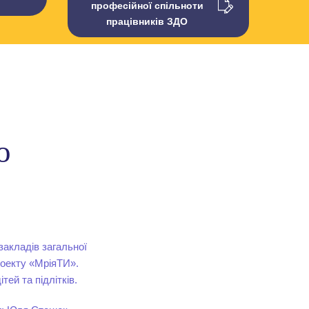
професійної спільноти
працівників ЗДО
о
закладів загальної
роекту «МріяТИ».
ей та підлітків.