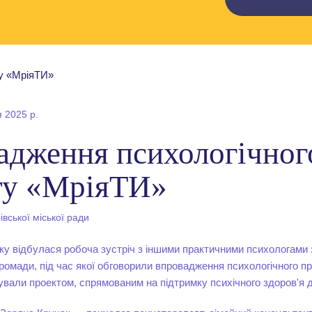
я 2025 р.
адження психологічног
ту «МріяТИ»
вської міської ради
ку відбулася робоча зустріч з іншими практичними психологами 
громади, під час якої обговорили впровадження психологічного п
вали проектом, спрямованим на підтримку психічного здоров'я діт