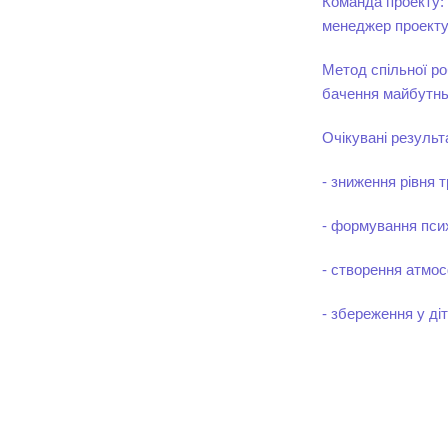
Команда проекту:
менеджер проекту
Метод спільної ро
бачення майбутнь
Очікувані результ
- зниження рівня 
- формування психо
- створення атмос
- збереження у діт