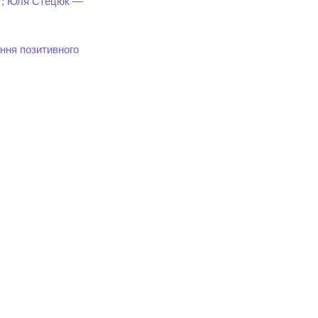
нт; Юля Стецюк —
ання позитивного