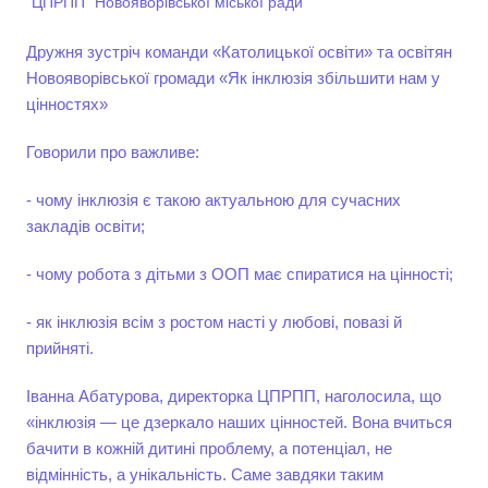
"ЦПРПП" Новояворівської міської ради
Дружня зустріч команди «Католицької освіти» та освітян
Новояворівської громади «Як інклюзія збільшити нам у
цінностях»
Говорили про важливе:
- чому інклюзія є такою актуальною для сучасних
закладів освіти;
- чому робота з дітьми з ООП має спиратися на цінності;
- як інклюзія всім з ростом насті у любові, повазі й
прийняті.
Іванна Абатурова, директорка ЦПРПП, наголосила, що
«інклюзія — це дзеркало наших цінностей. Вона вчиться
бачити в кожній дитині проблему, а потенціал, не
відмінність, а унікальність. Саме завдяки таким