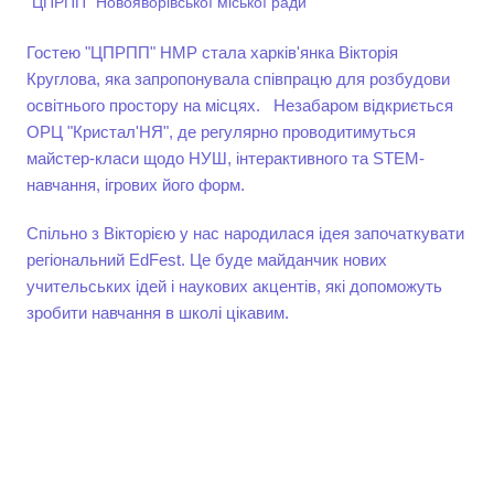
"ЦПРПП" Новояворівської міської ради
Гостею "ЦПРПП" НМР стала харків'янка Вікторія
Круглова, яка запропонувала співпрацю для розбудови
освітнього простору на місцях. Незабаром відкриється
ОРЦ "Кристал'НЯ", де регулярно проводитимуться
майстер-класи щодо НУШ, інтерактивного та STEM-
навчання, ігрових його форм.
Спільно з Вікторією у нас народилася ідея започаткувати
регіональний EdFest. Це буде майданчик нових
учительських ідей і наукових акцентів, які допоможуть
зробити навчання в школі цікавим.