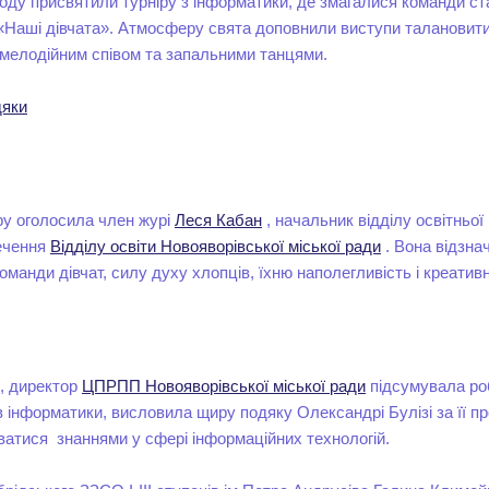
оду присвятили турніру з інформатики, де змагалися команди с
«Наші дівчата». Атмосферу свята доповнили виступи талановитих
 мелодійним співом та запальними танцями.
дяки
ру оголосила член журі
Леся Кабан
, начальник відділу освітньої 
ечення
Відділу освіти Новояворівської міської ради
. Вона відзна
оманди дівчат, силу духу хлопців, їхню наполегливість і креативн
, директор
ЦПРПП Новояворівської міської ради
підсумувала ро
в інформатики, висловила щиру подяку Олександрі Булізі за її п
ватися знаннями у сфері інформаційних технологій.