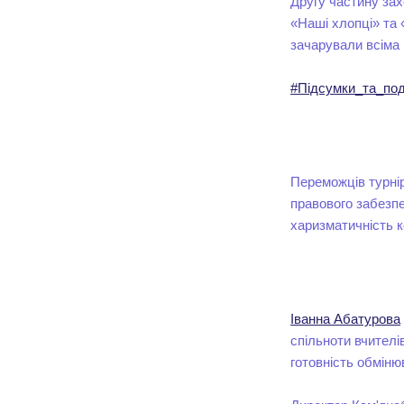
Другу частину зах
«Наші хлопці» та 
зачарували всіма
#Підсумки_та_по
Переможців турні
правового забезп
харизматичність к
Іванна Абатурова
спільноти вчителі
готовність обміню