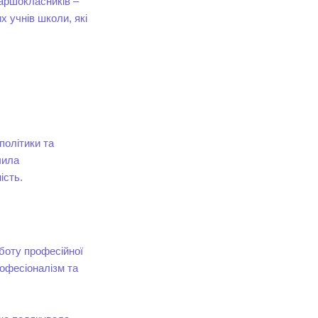
таршокласників –
 учнів школи, які
політики та
чила
ість.
боту професійної
рофесіоналізм та