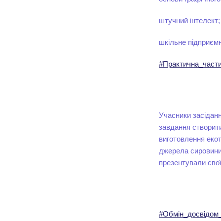
штучний інтелект;
шкільне підприєм
#Практична_части
Учасники засідан
завдання створит
виготовлення еко
джерела сировини 
презентували сво
#Обмін_досвідом