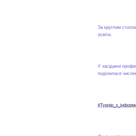
За круглим столо
освіти.
У засіданні профе
поділилася числе
#Турнір_з_інформ