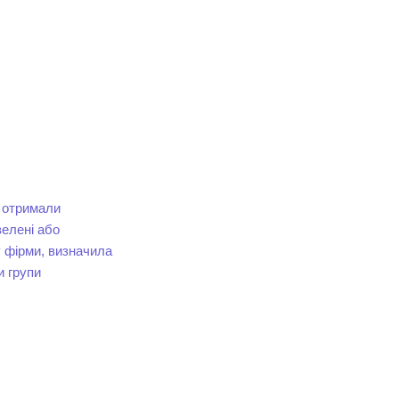
и отримали
елені або
 фірми, визначила
и групи