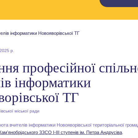
2025 р.
ння професійної спіль
лів інформатики
ворівської ТГ
вської міської ради
ота вчителів інформатики Новояворівської територіальної грома
Кам'янобрідського ЗЗСО І-ІІІ ступенів ім. Петра Андрусіва
.