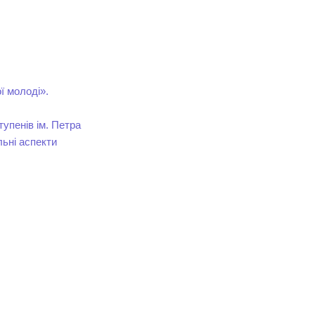
.
ї молоді».
тупенів ім. Петра
льні аспекти