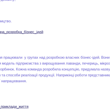
ництво.
на_розробка_бізнес_ідей
ня працювали у групах над розробкою власних бізнес-ідей. Вон
и модель підприємства з вирощування лаванди, печериць, мікроз
торбинок. Кожна команда розробила концепцію, придумала назву
та способи реалізації продукції. Наприкінці роботи представник
ї напрацювання.
_приклади_життя