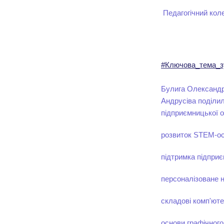
Педагогічний коле
#Ключова_тема_зу
Булига Олександра
Андрусіва поділил
підприємницької о
розвиток STEM-ос
підтримка підприє
персоналізоване 
складові комп'юте
основи графічного