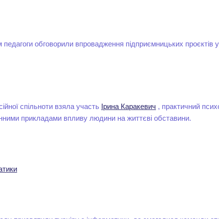
м педагоги обговорили впровадження підприємницьких проєктів у
сійної спільноти взяла участь
Ірина Каракевич
, практичний псих
нними прикладами впливу людини на життєві обставини.
атики