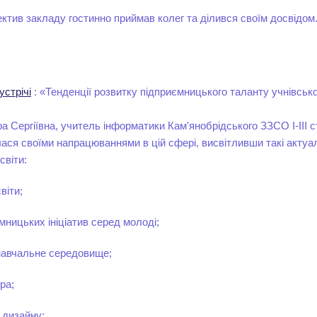
ктив закладу гостинно приймав колег та ділився своїм досвідом
стрічі
: «Тенденції розвитку підприємницького таланту учнівсько
 Сергіївна, учитель інформатики Кам'янобрідського ЗЗСО І-ІІІ с
ася своїми напрацюваннями в цій сфері, висвітливши такі актуа
світи:
віти;
мницьких ініціатив серед молоді;
навчальне середовище;
ра;
 дизайну;