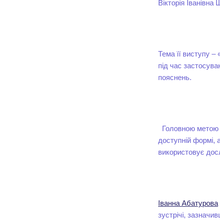
Вікторія Іванівна
Тема її виступу –
під час застосува
пояснень.
Головною метою в
доступній формі, 
використовує дос
Іванна Абатурова
зустрічі, зазначи