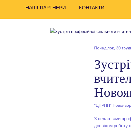
НАШІ ПАРТНЕРИ
КОНТАКТИ
Понеділок, 30 груд
Зустрі
вчител
Новояв
"ЦПРПП" Новояворі
З педагогами проф
досвідом роботу 