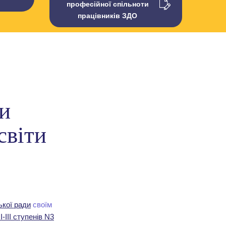
професійної спільноти
працівників ЗДО
ти
світи
ької ради
своїм
-ІІІ ступенів N3