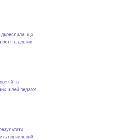
підкреслила, що
ості та довгих
ростій та
цих цілей педагог
результати
бить навчальний