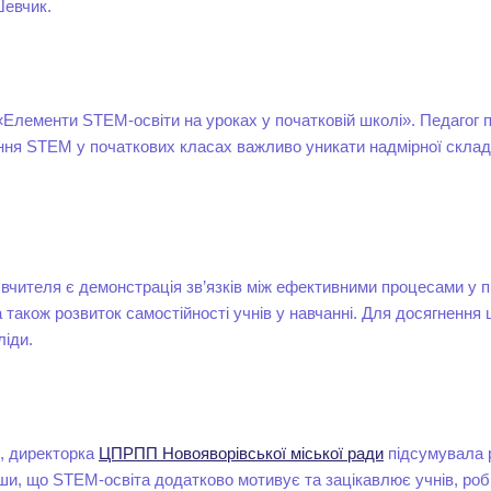
 Шевчик.
 «Елементи STEM-освіти на уроках у початковій школі». Педагог 
ння STEM у початкових класах важливо уникати надмірної складн
чителя є демонстрація зв’язків між ефективними процесами у п
а також розвиток самостійності учнів у навчанні. Для досягнення 
ліди.
, директорка
ЦПРПП Новояворівської міської ради
підсумувала 
вши, що STEM-освіта додатково мотивує та зацікавлює учнів, ро