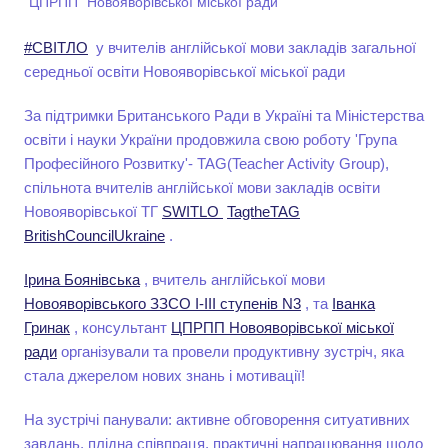
"ЦПРПП" Новояворівської міської ради
#СВІТЛО
у вчителів англійської мови закладів загальної
середньої освіти Новояворівської міської ради
За підтримки Британського Ради в Україні та Міністерства
освіти і науки України продовжила свою роботу 'Група
Професійного Розвитку'- TAG(Teacher Activity Group),
спільнота вчителів англійської мови закладів освіти
Новояворівської ТГ
SWITLO
TagtheTAG
BritishCouncilUkraine
.
Ірина Боянівська
, вчитель англійської мови
Новояворівського ЗЗСО І-ІІІ ступенів N3
, та
Іванка
Гринак
, консультант
ЦПРПП Новояворівської міської
ради
організували та провели продуктивну зустріч, яка
стала джерелом нових знань і мотивації!
На зустрічі панували: активне обговорення ситуативних
завдань, плідна співпраця, практичні напрацювання щодо