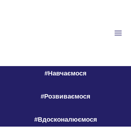
#Навчаємося
#Розвиваємося
#Вдосконалюємося